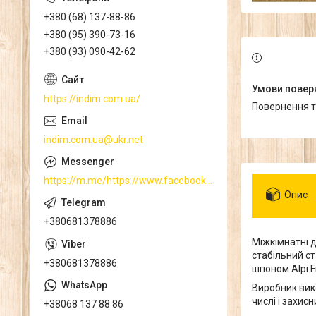
+380 (68) 137-88-86
+380 (95) 390-73-16
+380 (93) 090-42-62
https://indim.com.ua/
повернення 
indim.com.ua@ukr.net
https://m.me/https://www.facebook.com/
Опис
+380681378886
Міжкімнатні д
стабільний ст
+380681378886
шпоном Alpi F
Виробник вик
числі і захис
+38068 137 88 86