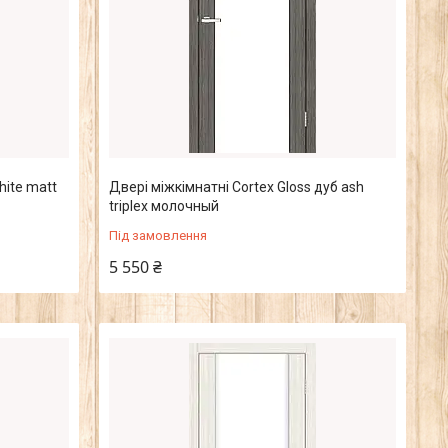
hite matt
Двері міжкімнатні Cortex Gloss дуб ash
triplex молочный
Під замовлення
5 550 ₴