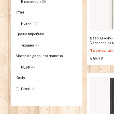
В наявності
36
Стан
Новий
47
Країна виробник
Двері міжкімна
Bianco triplex
Україна
47
Під замовленн
Матеріал дверного полотна
5 550 ₴
МДФ
47
Колір
Білий
11