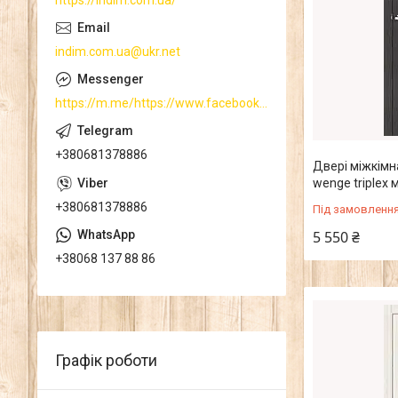
https://indim.com.ua/
indim.com.ua@ukr.net
https://m.me/https://www.facebook.com/
+380681378886
Двері міжкімна
wenge triplex
+380681378886
Під замовленн
5 550 ₴
+38068 137 88 86
Графік роботи