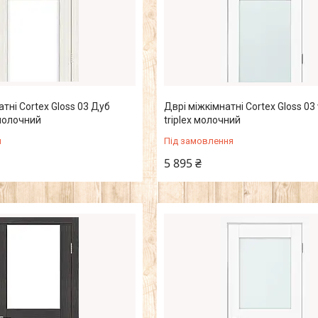
тні Cortex Gloss 03 Дуб
Дврі міжкімнатні Cortex Gloss 03
 молочний
triplex молочний
я
Під замовлення
5 895 ₴