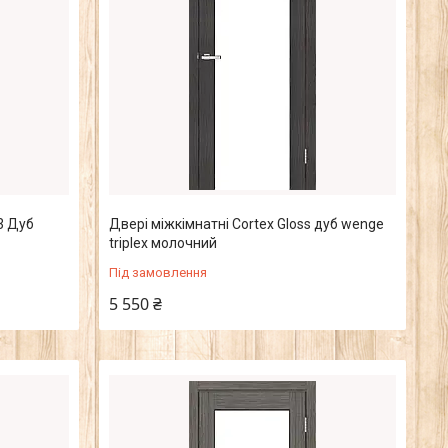
3 Дуб
Двері міжкімнатні Cortex Gloss дуб wenge
triplex молочний
Під замовлення
5 550 ₴