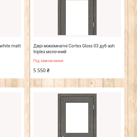
 white matt
Дврі міжкімнатні Cortex Gloss 03 дуб ash
triplex молочний
Під замовлення
5 550 ₴