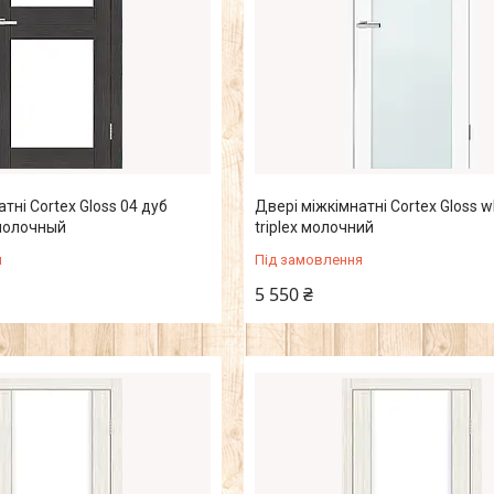
тні Cortex Gloss 04 дуб
Двері міжкімнатні Cortex Gloss w
 молочный
triplex молочний
я
Під замовлення
5 550 ₴