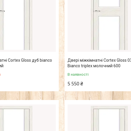
тні Cortex Gloss дуб bianco
Двері міжкімнатні Cortex Gloss 0
ий
Bianco triplex молочний 600
я
В наявності
5 550 ₴