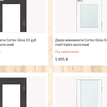
тні Cortex Gloss 03 дуб
Двері міжкімнатні Cortex Gloss 0
 молочний
matt triplex молочний
я
Під замовлення
5 895 ₴