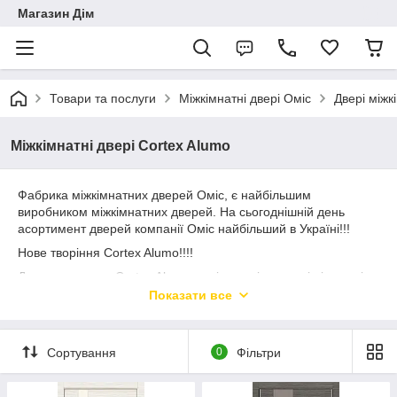
Магазин Дім
Товари та послуги
Міжкімнатні двері Оміс
Двері між
Міжкімнатні двері Cortex Alumo
Фабрика міжкімнатних дверей Оміс, є найбільшим
виробником міжкімнатних дверей. На сьогоднішній день
асортимент дверей компанії Оміс найбільший в Україні!!!
Нове творіння Cortex Alumo!!!!
Дверне полотно Cortex Alumo з врізкою під замок і під петлі +
замок в комплекті
Показати все
Сортування
0
Фільтри