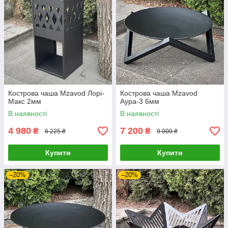
Кострова чаша Mzavod Лорі-
Кострова чаша Mzavod
Макс 2мм
Аура-3 6мм
В наявності
В наявності
4 980
7 200
₴
₴
6 225 ₴
9 000 ₴
Купити
Купити
–20%
–20%