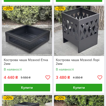
–20%
–20%
Кострова чаша Mzavod Етна
Кострова чаша Mzavod Лорі
2мм
2мм
В наявності
В наявності
4 440
3 480
₴
₴
5 550 ₴
4 350 ₴
Купити
Купити
–20%
–20%