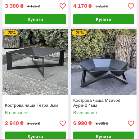
3 300
4 170
₴
₴
4 125 ₴
5 213 ₴
Купити
Купити
–20%
–20%
Кострова чаша Mzavod
Кострова чаша Тетра 3мм
Аура-2 4мм
В наявності
В наявності
2 940
6 990
₴
₴
3 675 ₴
8 738 ₴
Купити
Купити