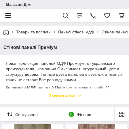
Магазин Дім
Товари та послуги
Панелі стінові мдф
Стінові панел
Стінові панелі Преміум
Новая коллекция панелей МДФ Премиум, от украинского
производителя, компании Омис имеет натуральный цвет и
структуру дерева. Теплые цвета панелей в светлых и темных
тонах не оставят Вас равнодушными .
Коллекция МДФ-панелей Премиум включает в себя 11
декоров, способных придать комфортную и уютную
Показати все
атмосферу вашему помещению.
Сортування
0
Фільтри