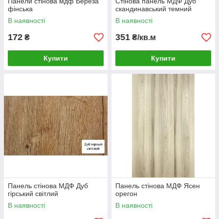
Панели стінова мдф Береза
Стінова панель МДФ Дуб
фінська
скандинавський темний
В наявності
В наявності
172
351
₴
₴/кв.м
Купити
Купити
Панель стінова МДФ Дуб
Панель стінова МДФ Ясен
гірський світлий
орегон
В наявності
В наявності