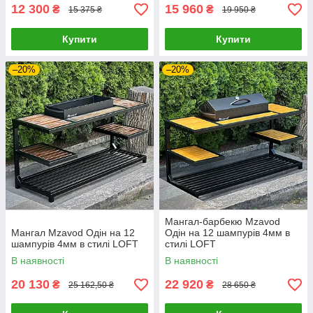
12 300
15 960
₴
₴
15 375 ₴
19 950 ₴
Купити
Купити
–20%
–20%
Мангал-барбекю Mzavod
Мангал Mzavod Одін на 12
Одін на 12 шампурів 4мм в
шампурів 4мм в стилі LOFT
стилі LOFT
В наявності
В наявності
20 130
22 920
₴
₴
25 162,50 ₴
28 650 ₴