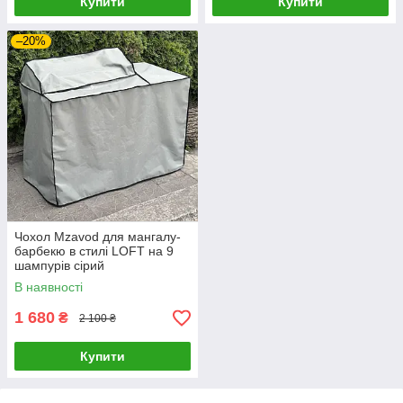
Купити
Купити
–20%
Чохол Mzavod для мангалу-
барбекю в стилі LOFT на 9
шампурів сірий
В наявності
1 680
₴
2 100 ₴
Купити