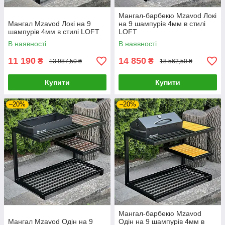
Мангал-барбекю Mzavod Локі
Мангал Mzavod Локі на 9
на 9 шампурів 4мм в стилі
шампурів 4мм в стилі LOFT
LOFT
В наявності
В наявності
11 190
14 850
₴
₴
13 987,50 ₴
18 562,50 ₴
Купити
Купити
–20%
–20%
Мангал-барбекю Mzavod
Мангал Mzavod Одін на 9
Одін на 9 шампурів 4мм в