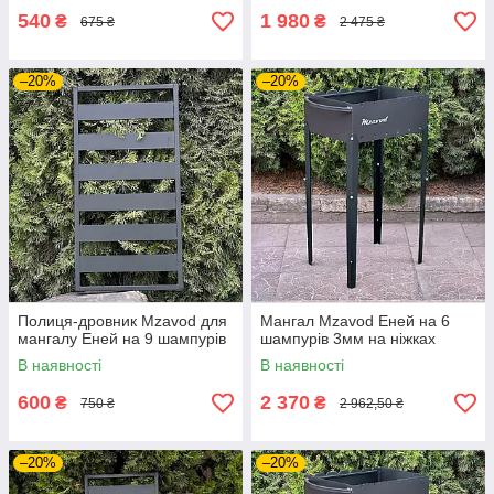
540
1 980
₴
₴
675 ₴
2 475 ₴
–20%
–20%
Полиця-дровник Mzavod для
Мангал Mzavod Еней на 6
мангалу Еней на 9 шампурів
шампурів 3мм на ніжках
В наявності
В наявності
600
2 370
₴
₴
750 ₴
2 962,50 ₴
–20%
–20%