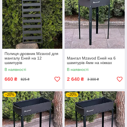
Полиця-дровник Mzavod для
мангалу Еней на 12
Мангал Mzavod Еней на 6
шампурів
шампурів 4мм на ніжках
В наявності
В наявності
660
2 640
₴
₴
825 ₴
3 300 ₴
–20%
–20%