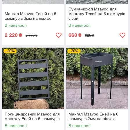
Сумка-чохол Mzavod для
Мангал Mzavod Тесей на 6
мангалу Тесей на 6 шампурів
шампурів 3мм на ніжках
сірий
В наявності
В наявності
2 220
660
₴
₴
2 775 ₴
825 ₴
–20%
–20%
Полиця-дровник Mzavod для
Мангал Mzavod Еней на 6
мангалу Еней на 6 шампурів
шампурів 2мм на ніжках
В наявності
В наявності