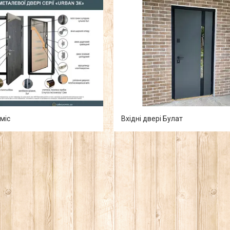
Оміс
Вхідні двері Булат