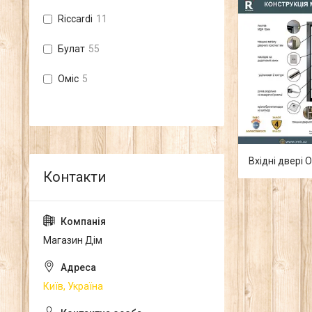
Riccardi
11
Булат
55
Оміс
5
Вхідні двері 
Магазин Дім
Київ, Україна