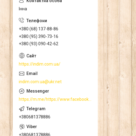
Інна
+380 (68) 137-88-86
+380 (95) 390-73-16
+380 (93) 090-42-62
https://indim.com.ua/
indim.com.ua@ukr.net
https://m.me/https://www.facebook.com/
+380681378886
+380681378886