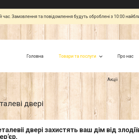
й час. Замовлення та повідомлення будуть оброблені з 10:00 найбли
Головна
Товари та послуги
Про нас
Акції
талеві двері
еталевіі двері захистять ваш дім від злоді
тер
'
єр.