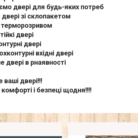
ємо двері для будь-яких потреб
і двері зі склопакетом
з терморозривом
тійкі двері
онтурні двері
охконтурні вхідні двері
е двері в рнаявності
 ваші двері!!!
 комфорті і безпеці щодня!!!!