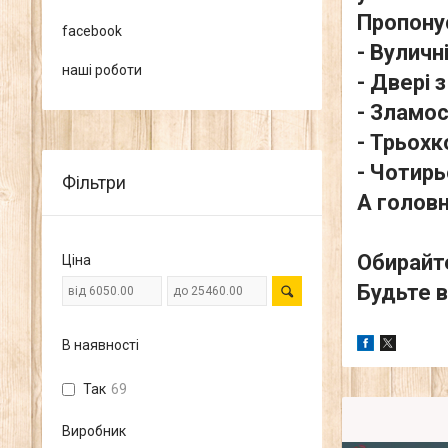
Пропону
facebook
- Вуличн
наші роботи
- Двері 
- Зламос
- Трьохк
- Чотирь
Фільтри
А головн
Обирайте
Ціна
Будьте в
В наявності
Так
69
Виробник