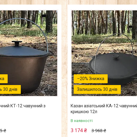
–20%
 30 днів
Залишилось 30 днів
чний КТ-12 чавунний з
Казан азіатський КА-12 чавунни
кришкою 12л
В наявності
3 174 ₴
5 ₴
3 968 ₴