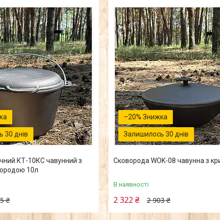
–20%
 30 днів
Залишилось 30 днів
чний КТ-10КС чавунний з
Сковорода WOK-08 чавунна з кр
ородою 10л
В наявності
2 322 ₴
5 ₴
2 903 ₴