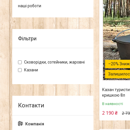
наші роботи
Фільтри
Сковорідки, сотейники, жаровні
–20%
Казани
Залишилось
Казан туристи
кришкою 8л
В наявності
2 190 ₴
2 73