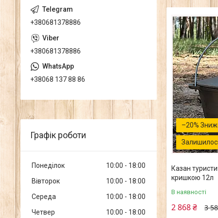
+380681378886
+380681378886
+38068 137 88 86
–20%
Графік роботи
Залишилось
Понеділок
10:00
18:00
Казан туристи
кришкою 12л
Вівторок
10:00
18:00
В наявності
Середа
10:00
18:00
2 868 ₴
3 58
Четвер
10:00
18:00