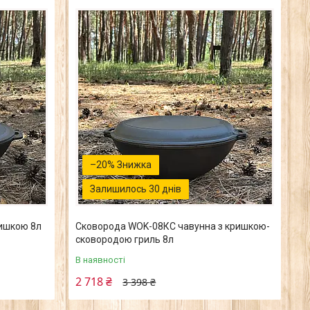
–20%
Залишилось 30 днів
ишкою 8л
Сковорода WOK-08КС чавунна з кришкою-
сковородою гриль 8л
В наявності
2 718 ₴
3 398 ₴