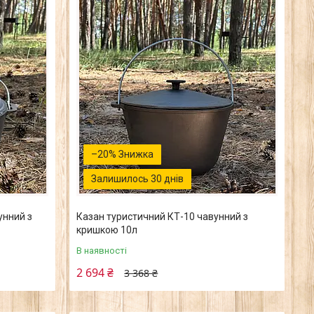
–20%
Залишилось 30 днів
унний з
Казан туристичний КТ-10 чавунний з
кришкою 10л
В наявності
2 694 ₴
3 368 ₴