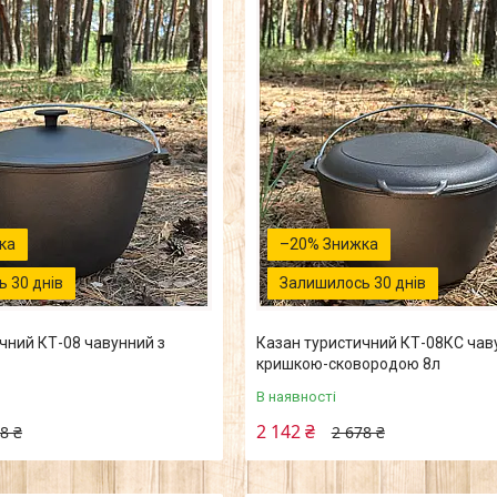
–20%
 30 днів
Залишилось 30 днів
чний КТ-08 чавунний з
Казан туристичний КТ-08КС чав
кришкою-сковородою 8л
В наявності
2 142 ₴
8 ₴
2 678 ₴