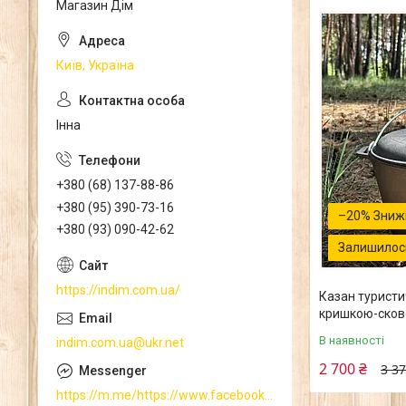
Магазин Дім
Київ, Україна
Інна
+380 (68) 137-88-86
+380 (95) 390-73-16
–20%
+380 (93) 090-42-62
Залишилось
https://indim.com.ua/
Казан туристи
кришкою-сков
В наявності
indim.com.ua@ukr.net
2 700 ₴
3 37
https://m.me/https://www.facebook.com/