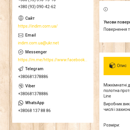
+380 (93) 090-42-62
https://indim.com.ua/
повернення 
indim.com.ua@ukr.net
https://m.me/https://www.facebook.com/
Опис
+380681378886
Міжкімнатні д
полотна протя
+380681378886
Line
Виробник вик
числі і захис
+38068 137 88 86
Розміри: