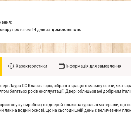
товару протягом 14 днів
за домовленістю
Характеристики
Інформація для замовлення
вері Лаура СС Класик горіх, зібрані з кращого масиву сосни, яка га
гом багатьох років експлуатації. Двері облицьовані добірним італі
ористовує у виробництві дверей тільки натуральні матеріали, що н
ний лак на водній основі, що на сьогоднішній день є величезним плюс