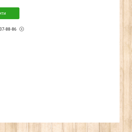
ити
137-88-86