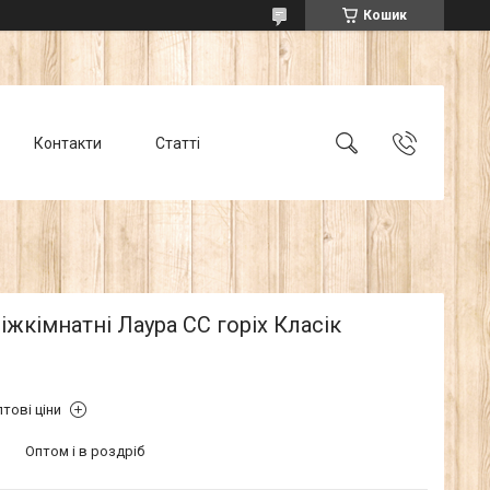
Кошик
Контакти
Статті
іжкімнатні Лаура СС горіх Класік
тові ціни
Оптом і в роздріб