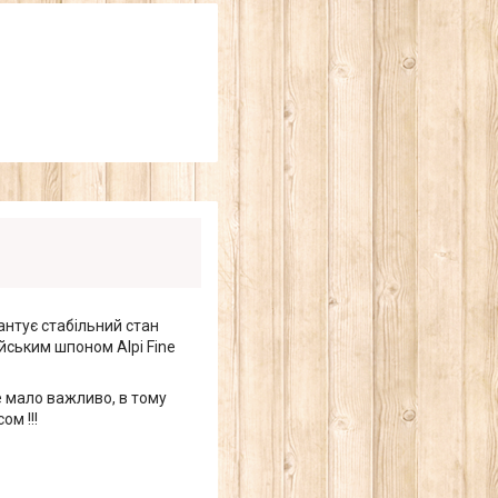
рантує стабільний стан
йським шпоном Alpi Fine
е мало важливо, в тому
ом !!!