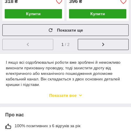
318
396
₴
₴
Купити
Купити
Показати ще
1
/ 2
І якщо всі оздоблювальні роботи вже зроблені й неможливо
виконати приховану проводку, тоді захистити дроту від
електричного або механічного пошкодження допоможе
кабельний канал. Він складається з двох основних деталей
кришки і підстави.
Кабель-канали дуже багато де задіяний, він
Показати все
використовуються в торгових, житлових, офісних,
промислових об'єктах і адміністративних приміщеннях.
Труби забезпечують високу ступінь ізоляції кабелю і
Про нас
додатковий захист кабелю від зовнішніх впливів, пилу і
вологи.
100% позитивних з 6 відгуків за рік