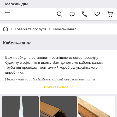
Магазин Дім
Товари та послуги
Кабель-канал
Кабель-канал
Вам необхідно встановити зовнішню електропроводку
будинку в офісі, то в цьому Вам допоможе кабель-канал,
труба під проводку, монтажний короб від українського
виробника.
Пластикові короби (кабель канад) виготовляються зі
спеціального матеріалу, який не горить, має діелектричними
Показати все
параметрами, міцністю, гнучкістю, хімічною стійкістю і
витримує потенційний вплив гризунів і комах. Такі кабельні
канали отримали широке поширення завдяки зручності
монтажу, великому вибору кольорів і розмірів, і мінімізації
вартості погонного метра (ціна набагато нижча, ніж на
металевий короб). Вони відмінно підходять під оформлення