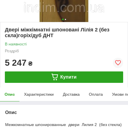
Двері міжкімнатні шпоновані Лілія 2 (без
скла)горіх/дуб ДНТ
В наявності
Роздріб
5 247
₴
Купити
Опис
Характеристики
Доставка
Оплата
Умови п
Опис
Межкомнатные шпонированные двери Лилия 2 (без стекла)