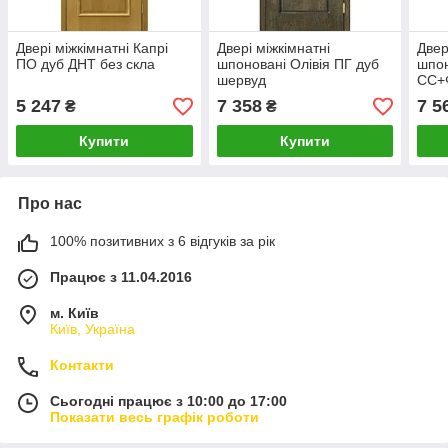
Двері міжкімнатні Капрі
Двері міжкімнатні
Двер
ПО дуб ДНТ без скла
шпоновані Олівія ПГ дуб
шпон
шервуд
СС+Ф
5 247
7 358
7 5
₴
₴
Купити
Купити
Про нас
100% позитивних з 6 відгуків за рік
Працює з 11.04.2016
м. Київ
Київ, Україна
Контакти
Сьогодні працює з 10:00 до 17:00
Показати весь графік роботи