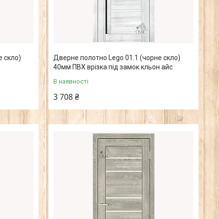
е скло)
Дверне полотно Lego 01.1 (чорне скло)
40мм ПВХ врізка під замок кльон айс
В наявності
3 708 ₴