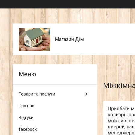
Магазин Дім
Міжкімна
Товари та послуги
Про нас
Придбати мі
кольорі і р
Відгуки
можливість
дверей, наш
facebook
менеджеро