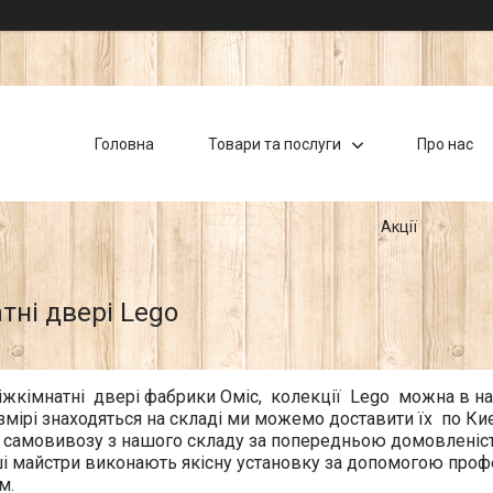
Головна
Товари та послуги
Про нас
Акції
тні двері Lego
жкімнатні двері фабрики Оміс, колекції Lego можна в на
озмірі знаходяться на складі ми можемо доставити їх по Києв
 самовивозу з нашого складу за попередньою домовленістю
і майстри виконають якісну установку за допомогою профес
м.