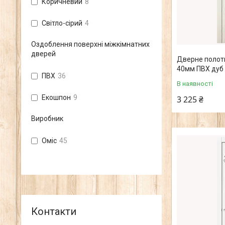
Коричневий
8
Світло-сірий
4
Оздоблення поверхні міжкімнатних
дверей
Дверне полотн
40мм ПВХ дуб 
ПВХ
36
В наявності
Екошпон
9
3 225 ₴
Виробник
Оміс
45