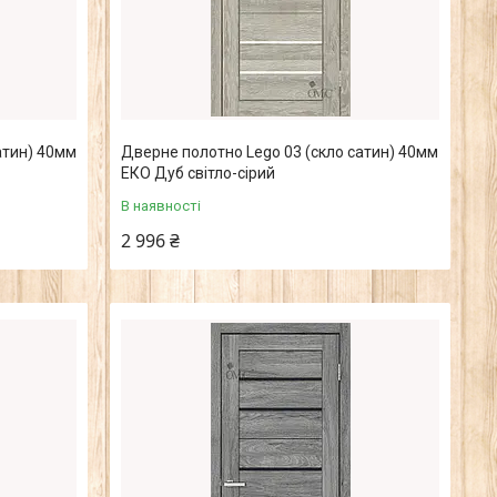
атин) 40мм
Дверне полотно Lego 03 (скло сатин) 40мм
ЕКО Дуб світло-сірий
В наявності
2 996 ₴