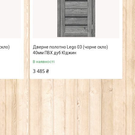
скло)
Дверне полотно Lego 03 (чорне скло)
40мм ПВХ дуб Юджин
В наявності
3 485 ₴