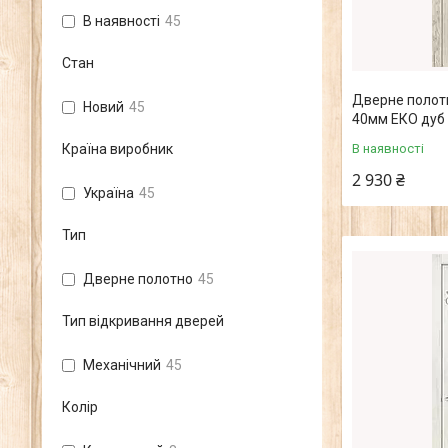
В наявності
45
Стан
Дверне полотн
Новий
45
40мм ЕКО дуб 
В наявності
Країна виробник
2 930 ₴
Україна
45
Тип
Дверне полотно
45
Тип відкривання дверей
Механічний
45
Колір