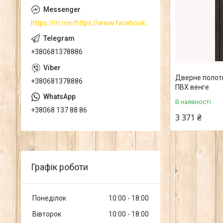
https://m.me/https://www.facebook.com/
+380681378886
Дверне полотн
+380681378886
ПВХ венге
В наявності
+38068 137 88 86
3 371 ₴
Графік роботи
Понеділок
10:00
18:00
Вівторок
10:00
18:00