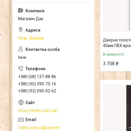
Магазин Дім
Київ, Україна
Дверне полотн
40мм ПВХ врізк
В наявності
Інна
3 708 ₴
+380 (68) 137-88-86
+380 (95) 390-73-16
+380 (93) 090-42-62
https://indim.com.ua/
indim.com.ua@ukr.net