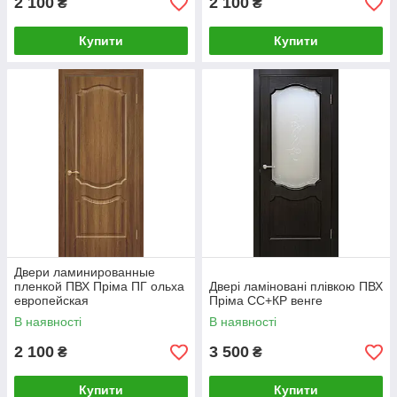
2 100
2 100
₴
₴
Купити
Купити
Двери ламинированные
пленкой ПВХ Пріма ПГ ольха
Двері ламіновані плівкою ПВХ
европейская
Пріма СС+КР венге
В наявності
В наявності
2 100
3 500
₴
₴
Купити
Купити