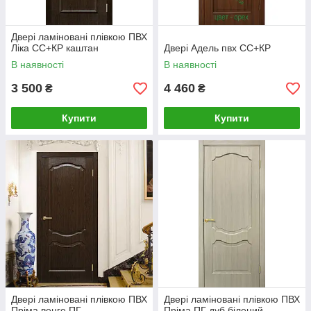
Двері ламіновані плівкою ПВХ
Ліка СС+КР каштан
Двері Адель пвх СС+КР
В наявності
В наявності
3 500
4 460
₴
₴
Купити
Купити
Двері ламіновані плівкою ПВХ
Двері ламіновані плівкою ПВХ
Пріма венге ПГ
Пріма ПГ дуб білений