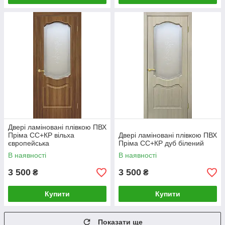
Двері ламіновані плівкою ПВХ
Пріма СС+КР вільха
Двері ламіновані плівкою ПВХ
європейська
Пріма СС+КР дуб білений
В наявності
В наявності
3 500
3 500
₴
₴
Купити
Купити
Показати ще