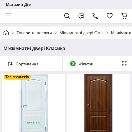
Магазин Дім
Товари та послуги
Міжкімнатні двері Оміс
Міжкімнатн
Міжкімнатні двері Класика
Сортування
0
Фільтри
Топ продажів