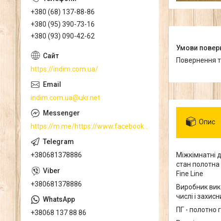
+380 (68) 137-88-86
+380 (95) 390-73-16
+380 (93) 090-42-62
повернення 
https://indim.com.ua/
indim.com.ua@ukr.net
Опис
https://m.me/https://www.facebook.com/
Міжкімнатні д
+380681378886
стан полотна 
Fine Line
+380681378886
Виробник вик
числі і захис
ПГ - полотно 
+38068 137 88 86