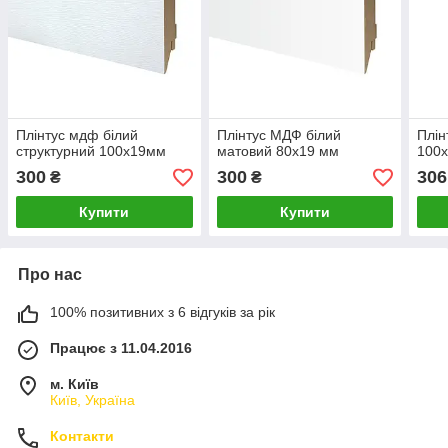
Плінтус мдф білий
Плінтус МДФ білий
Плін
структурний 100х19мм
матовий 80х19 мм
100
300
300
306
₴
₴
Купити
Купити
Про нас
100% позитивних з 6 відгуків за рік
Працює з 11.04.2016
м. Київ
Київ, Україна
Контакти