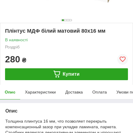
Плінтус МДФ білий матовий 80х16 мм
В наявності
Роздріб
280
₴
Купити
Опис
Характеристики
Доставка
Оплата
Умови п
Опис
Толщина плинтуса 16 мм, что позволяет перекрыть
компенсационный зазор при укладке ламината, паркета.
Столбики являются декоративным элементом и упрощают