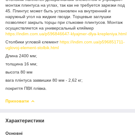
монтаж плинтуса на углах, так как не требуется зарезки под
45. Плинтус может быть установлен на внутренний и
наружный угол на жидкие гвозди. Торцевые заглушки
позволяют закрыть торцы при стыковке плинтусов. Монтаж
осуществляется на универсальный кляймер
https://indim.com.ua/p596846647-klyajmer-dlya-krepleniya.html
Столбики угловой єлемент
https://indim.com.ua/p596851711-
uglovoj-element-stolbik.html
Длина 2400 мм;
толщина 16 мм;
высота 80 мм
вага плінтуса заввишки 80 мм - 2,62 кг;
покриття ПВХ плівка.
Приховати
Характеристики
Основні