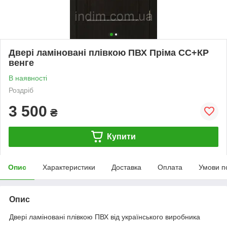
Двері ламіновані плівкою ПВХ Пріма СС+КР
венге
В наявності
Роздріб
3 500
₴
Купити
Опис
Характеристики
Доставка
Оплата
Умови п
Опис
Двері ламіновані плівкою ПВХ від українського виробника