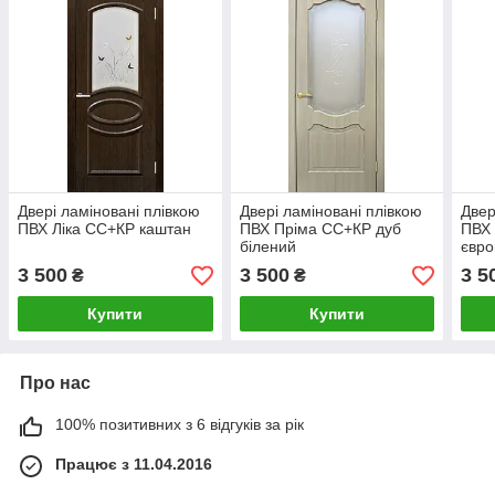
Двері ламіновані плівкою
Двері ламіновані плівкою
Двер
ПВХ Ліка СС+КР каштан
ПВХ Пріма СС+КР дуб
ПВХ 
білений
євро
3 500
3 500
3 5
₴
₴
Купити
Купити
Про нас
100% позитивних з 6 відгуків за рік
Працює з 11.04.2016