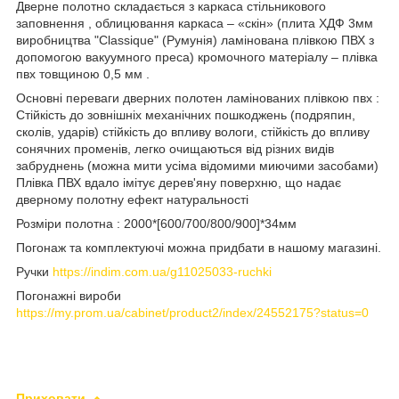
Дверне полотно складається з каркаса стільникового
заповнення , облицювання каркаса – «скін» (плита ХДФ 3мм
виробництва "Classique" (Румунія) ламінована плівкою ПВХ з
допомогою вакуумного преса) кромочного матеріалу – плівка
пвх товщиною 0,5 мм .
Основні переваги дверних полотен ламінованих плівкою пвх :
Стійкість до зовнішніх механічних пошкоджень (подряпин,
сколів, ударів) стійкість до впливу вологи, стійкість до впливу
сонячних променів, легко очищаються від різних видів
забруднень (можна мити усіма відомими миючими засобами)
Плівка ПВХ вдало імітує дерев'яну поверхню, що надає
дверному полотну ефект натуральності
Розміри полотна : 2000*[600/700/800/900]*34мм
Погонаж та комплектуючі можна придбати в нашому магазині.
Ручки
https://indim.com.ua/g11025033-ruchki
Погонажні вироби
https://my.prom.ua/cabinet/product2/index/24552175?status=0
Приховати