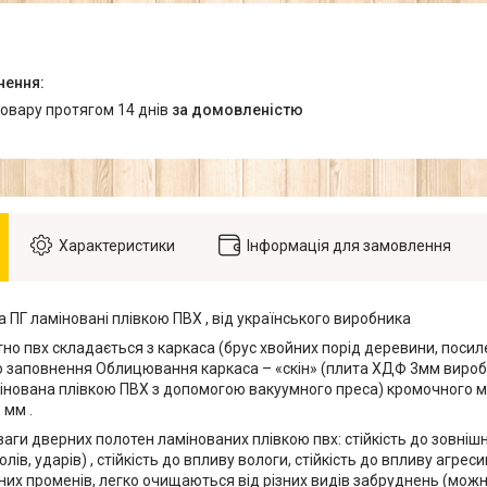
товару протягом 14 днів
за домовленістю
Характеристики
Інформація для замовлення
 ПГ ламіновані плівкою ПВХ , від українського виробника
о пвх складається з каркаса (брус хвойних порід деревини, посилен
о заповнення Облицювання каркаса – «скін» (плита ХДФ 3мм виробн
мінована плівкою ПВХ з допомогою вакуумного преса) кромочного м
 мм .
ваги дверних полотен ламінованих плівкою пвх: стійкість до зовні
лів, ударів) , стійкість до впливу вологи, стійкість до впливу агреси
них променів, легко очищаються від різних видів забруднень (мож