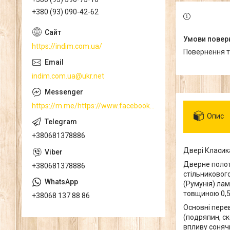
+380 (93) 090-42-62
https://indim.com.ua/
повернення 
indim.com.ua@ukr.net
https://m.me/https://www.facebook.com/
Опис
+380681378886
Двері Класика
Дверне полотн
+380681378886
стільниковог
(Румунія) ла
товщиною 0,5
+38068 137 88 86
Основні пере
(подряпин, ско
впливу соняч