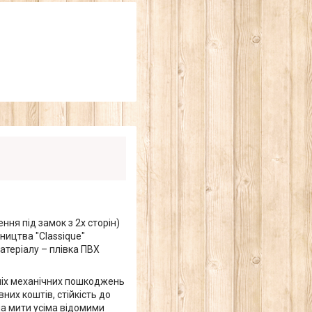
ня під замок з 2х сторін)
ицтва "Classique"
атеріалу – плівка ПВХ
шніх механічних пошкоджень
вних коштів, стійкість до
на мити усіма відомими