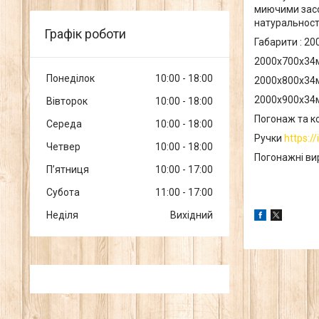
миючими засо
натуральност
Графік роботи
Габарити : 2
2000х700х34
Понеділок
10:00
18:00
2000х800х34
2000х900х34
Вівторок
10:00
18:00
Погонаж та к
Середа
10:00
18:00
Ручки
https:/
Четвер
10:00
18:00
Погонажні в
Пʼятниця
10:00
17:00
Субота
11:00
17:00
Неділя
Вихідний