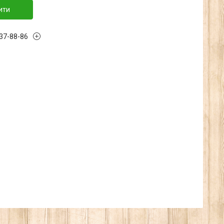
ити
137-88-86