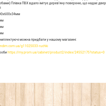
бами) Плівка ПВХ вдало імітує дерев'яну поверхню, що надає две
і
000х600х34мм
мм
мм
мм
омплектуючі можна придбати у нашому магазині:
/indim.com.ua/g11025033-ruchki
ироби
https://my.prom.ua/cabinet/product2/index/24552175?status=0