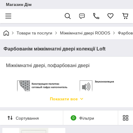
Магазин Дім
Товари та послуги
Міжкімнатні двері RODOS
Фарбова
Фарбованім міжкімнатні двері колекції Loft
Міжкімнатні двері, пофарбовані двері
Показати все
Сортування
0
Фільтри