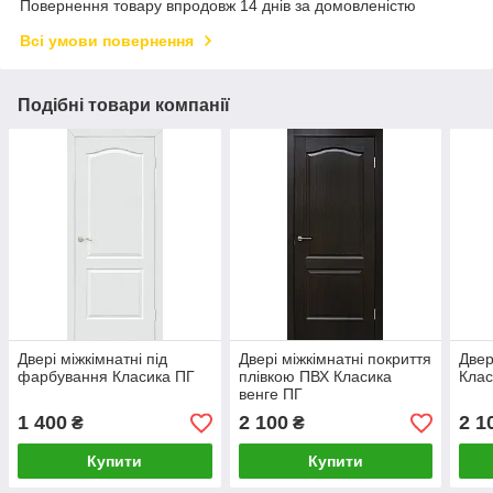
Повернення товару впродовж 14 днів за домовленістю
Всі умови повернення
Подібні товари компанії
Двері міжкімнатні під
Двері міжкімнатні покриття
Двер
фарбування Класика ПГ
плівкою ПВХ Класика
Клас
венге ПГ
1 400
2 100
2 1
₴
₴
Купити
Купити