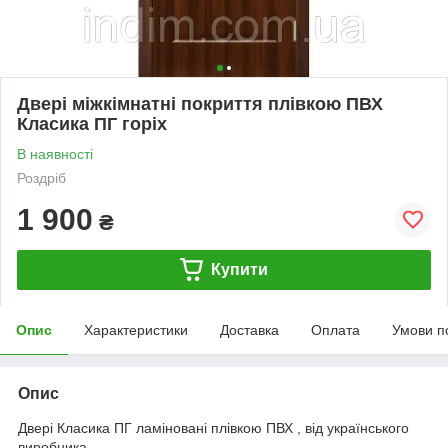
Двері міжкімнатні покриття плівкою ПВХ
Класика ПГ горіх
В наявності
Роздріб
1 900
₴
Купити
Опис
Характеристики
Доставка
Оплата
Умови п
Опис
Двері Класика ПГ ламіновані плівкою ПВХ , від українського
виробника