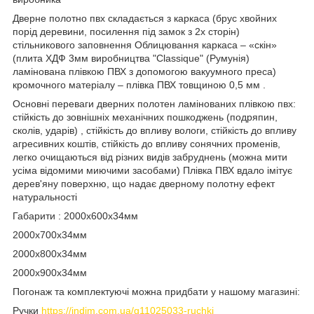
Дверне полотно пвх складається з каркаса (брус хвойних
порід деревини, посилення під замок з 2х сторін)
стільникового заповнення Облицювання каркаса – «скін»
(плита ХДФ 3мм виробництва "Classique" (Румунія)
ламінована плівкою ПВХ з допомогою вакуумного преса)
кромочного матеріалу – плівка ПВХ товщиною 0,5 мм .
Основні переваги дверних полотен ламінованих плівкою пвх:
стійкість до зовнішніх механічних пошкоджень (подряпин,
сколів, ударів) , стійкість до впливу вологи, стійкість до впливу
агресивних коштів, стійкість до впливу сонячних променів,
легко очищаються від різних видів забруднень (можна мити
усіма відомими миючими засобами) Плівка ПВХ вдало імітує
дерев'яну поверхню, що надає дверному полотну ефект
натуральності
Габарити : 2000х600х34мм
2000х700х34мм
2000х800х34мм
2000х900х34мм
Погонаж та комплектуючі можна придбати у нашому магазині:
Ручки
https://indim.com.ua/g11025033-ruchki