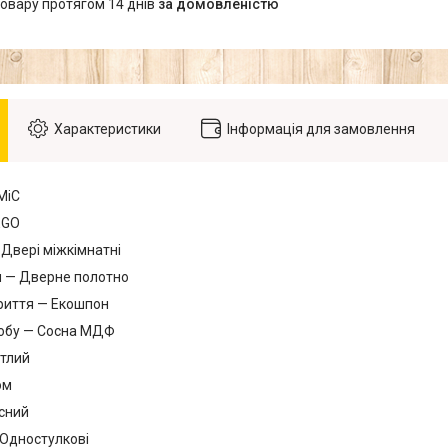
товару протягом 14 днів
за домовленістю
Характеристики
Інформація для замовлення
МіС
EGO
 Двері міжкімнатні
я — Дверне полотно
риття — Екошпон
робу — Сосна МДФ
ітлий
ом
сний
 Одностулкові