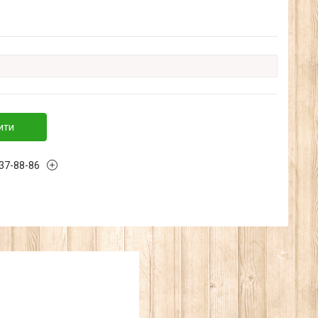
ити
137-88-86