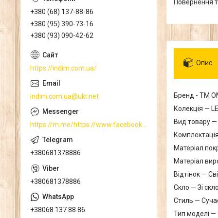
повернення 
+380 (68) 137-88-86
+380 (95) 390-73-16
+380 (93) 090-42-62
Опис
https://indim.com.ua/
Бренд - ТМ О
indim.com.ua@ukr.net
Колекція — L
Вид товару —
https://m.me/https://www.facebook.com/
Комплектаці
Матеріал пок
+380681378886
Матеріал ви
Відтінок — Св
+380681378886
Скло — Зі скл
Стиль — Суча
+38068 137 88 86
Тип моделі —