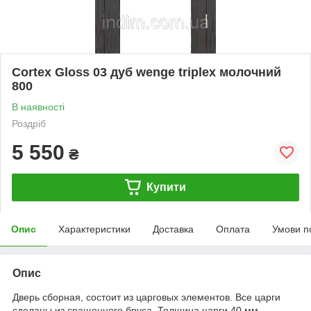
Cortex Gloss 03 дуб wenge triplex молочний
800
В наявності
Роздріб
5 550
₴
Купити
Опис
Характеристики
Доставка
Оплата
Умови п
Опис
Дверь сборная, состоит из царговых элементов. Все царги
сделаны из сращенного бруса. Толщина царги 40 мм.