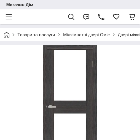
Магазин Дім
Товари та послуги
Міжкімнатні двері Оміс
Двері між