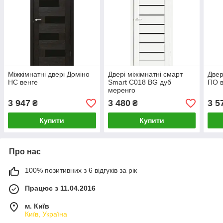
Міжкімнатні двері Доміно
Двері міжімнатні смарт
Двер
НС венге
Smart С018 BG дуб
ПО в
меренго
3 947
3 480
3 5
₴
₴
Купити
Купити
Про нас
100% позитивних з 6 відгуків за рік
Працює з 11.04.2016
м. Київ
Київ, Україна