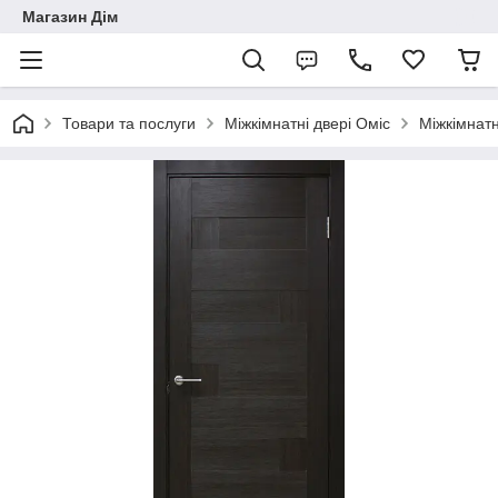
Магазин Дім
Товари та послуги
Міжкімнатні двері Оміс
Міжкімнатн