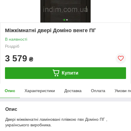
Міжкімнатні двері Доміно венге ПГ
В наявності
Роздріб
3 579
₴
Купити
Опис
Характеристики
Доставка
Оплата
Умови п
Опис
Двері міжкімнатні ламіновані плівкою пвх
Доміно ПГ
,
українського виробника.