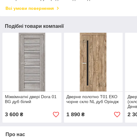
Всі умови повернення
Подібні товари компанії
Міжкімнатні двері Dora 01
Дверне полотно Т01 ЕКО
Двер
BG дуб білий
чорне скло NL дуб Оріндж
(скл
Ден
3 600
1 890
2 3
₴
₴
Про нас