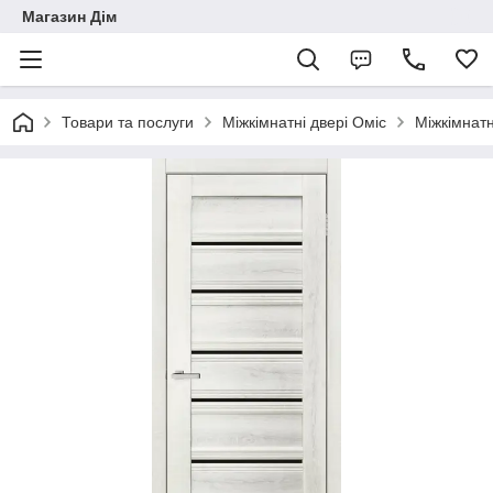
Магазин Дім
Товари та послуги
Міжкімнатні двері Оміс
Міжкімнатн