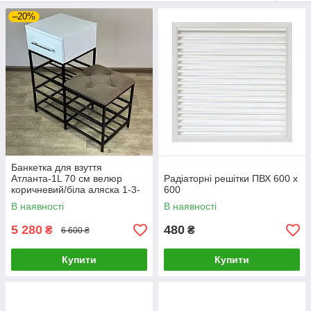
–20%
Банкетка для взуття
Атланта-1L 70 см велюр
Радіаторні решітки ПВХ 600 х
коричневий/біла аляска 1-3-
600
9005
В наявності
В наявності
5 280
480
₴
₴
6 600 ₴
Купити
Купити