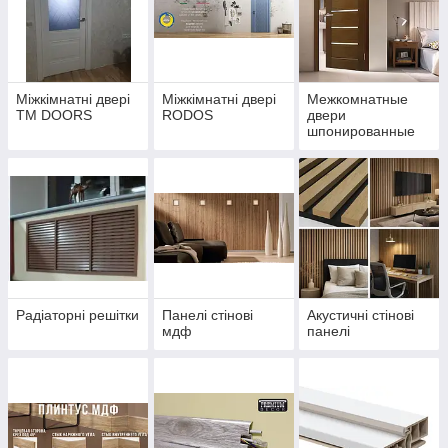
Міжкімнатні двері
Міжкімнатні двері
Межкомнатные
ТМ DOORS
RODOS
двери
шпонированные
Радіаторні решітки
Панелі стінові
Акустичні стінові
мдф
панелі