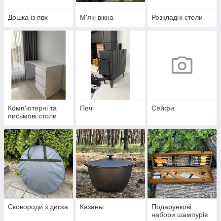
Дошка із пвх
М'які вікна
Розкладні столи
Комп'ютерні та
Печі
Сейфи
письмові столи
Сковороди з диска
Казаны
Подарункові
набори шампурів