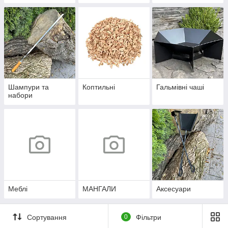
Шампури та
Коптильні
Гальмівні чаші
набори
Меблі
МАНГАЛИ
Аксесуари
Сортування
0
Фільтри