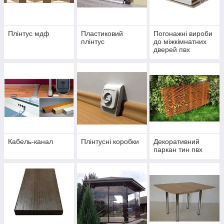
Плінтус мдф
Пластиковий
Погонажні вироби
плінтус
до міжкімнатних
дверей пвх
Кабель-канал
Плінтусні коробки
Декоративний
паркан тин пвх