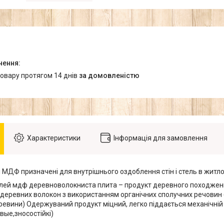
товару протягом 14 днів
за домовленістю
Характеристики
Інформація для замовлення
лі МДФ призначені для внутрішнього оздоблення стін і стель в жит
елей мдф деревноволокниста плита – продукт деревного походжен
деревних волокон з використанням органічних сполучних речовин (л
еревини) Одержуваний продукт міцний, легко піддається механічній
вые,зносостійкі)