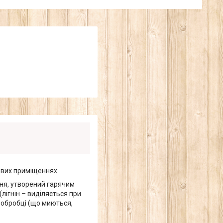
лових приміщеннях
ня, утворений гарячим
ігнін – виділяється при
 обробці (що миються,