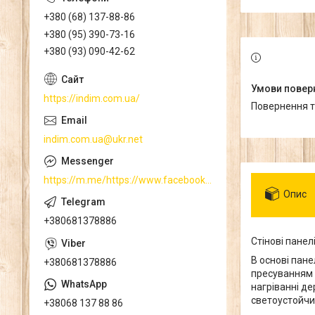
+380 (68) 137-88-86
+380 (95) 390-73-16
+380 (93) 090-42-62
https://indim.com.ua/
повернення 
indim.com.ua@ukr.net
https://m.me/https://www.facebook.com/
Опис
+380681378886
Стінові пане
В основі пан
+380681378886
пресуванням 
нагріванні д
светоустойчи
+38068 137 88 86