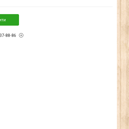
ити
137-88-86