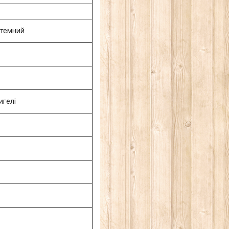
 темний
игелі