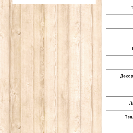
Т
Декор
Л
Теп