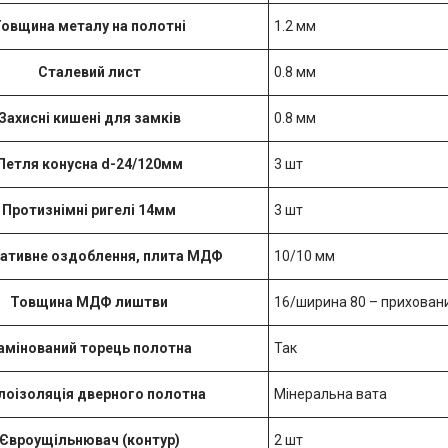
овщина металу на полотні
1.2 мм
Сталевий лист
0.8 мм
Захисні кишені для замків
0.8 мм
Петля конусна d-24/120мм
3 шт
Протизнімні ригелі 14мм
3 шт
ативне оздоблення, плита МДФ
10/10 мм
Товщина МДФ лиштви
16/ширина 80 – прихован
амінований торець полотна
Так
лоізоляція дверного полотна
Мінеральна вата
Євроущільнювач (контур)
2 шт