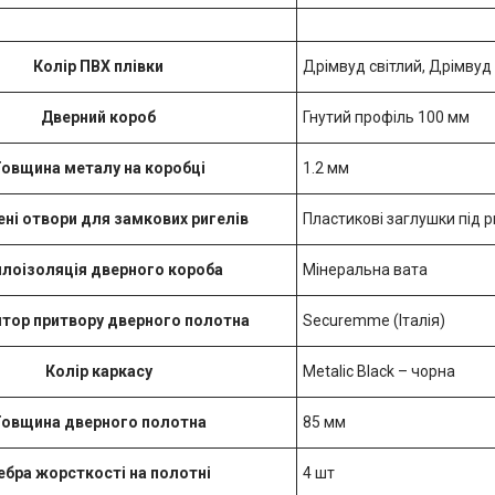
Колір ПВХ плівки
Дрімвуд світлий, Дрімвуд
Дверний короб
Гнутий профіль 100 мм
овщина металу на коробці
1.2 мм
ні отвори для замкових ригелів
Пластикові заглушки під р
лоізоляція дверного короба
Мінеральна вата
тор притвору дверного полотна
Securemme (Італія)
Колір каркасу
Metalic Black – чорна
овщина дверного полотна
85 мм
ебра жорсткості на полотні
4 шт