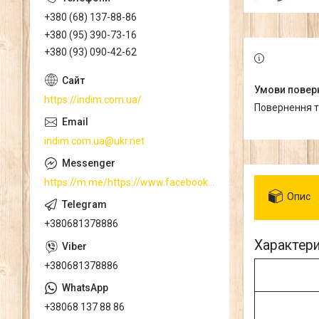
+380 (68) 137-88-86
+380 (95) 390-73-16
+380 (93) 090-42-62
https://indim.com.ua/
повернення 
indim.com.ua@ukr.net
https://m.me/https://www.facebook.com/
Опис
+380681378886
Характер
+380681378886
+38068 137 88 86