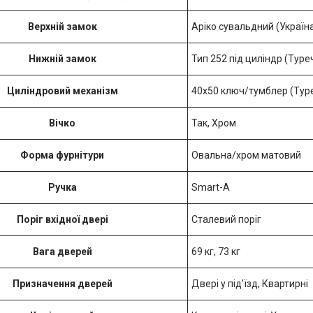
Верхній замок
Аріко сувальдний (Україн
Нижній замок
Тип 252 під циліндр (Туре
Циліндровий механізм
40х50 ключ/тумблер (Тур
Вічко
Так, Хром
Форма фурнітури
Овальна/хром матовий
Ручка
Smart-А
Поріг вхідної двері
Сталевий поріг
Вага дверей
69 кг, 73 кг
Призначення дверей
Двері у під'їзд, Квартирні