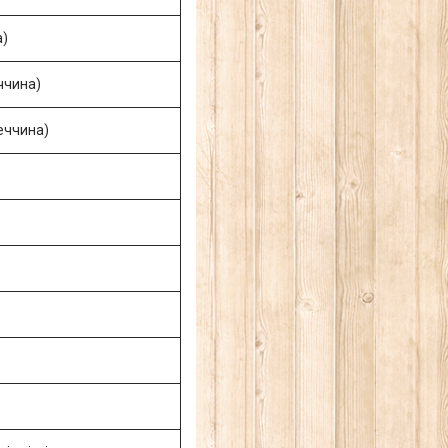
а)
ччина)
еччина)