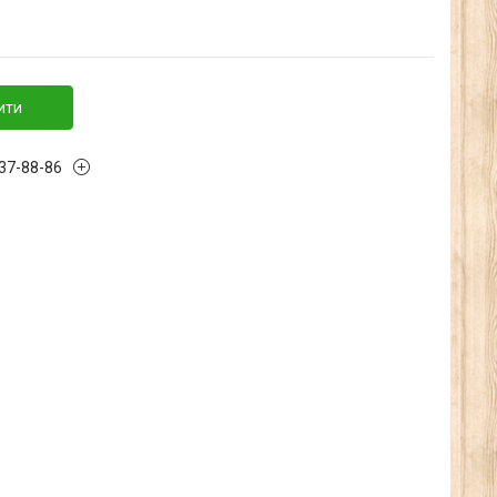
ити
137-88-86