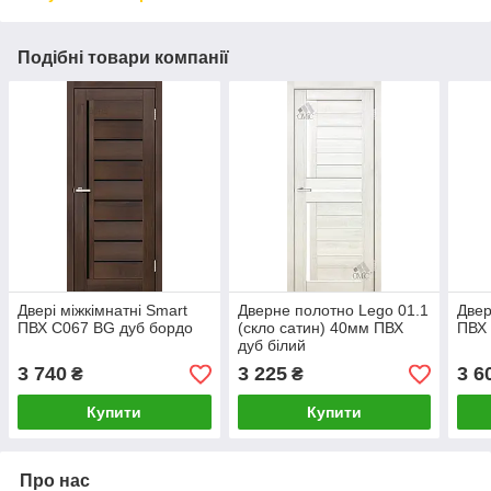
Подібні товари компанії
Двері міжкімнатні Smart
Дверне полотно Lego 01.1
Двер
ПВХ С067 BG дуб бордо
(скло сатин) 40мм ПВХ
ПВХ 
дуб білий
3 740
3 225
3 6
₴
₴
Купити
Купити
Про нас