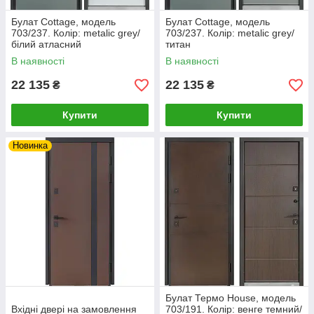
Булат Cottage, модель
Булат Cottage, модель
703/237. Колір: metalic grey/
703/237. Колір: metalic grey/
білий атласний
титан
В наявності
В наявності
22 135
22 135
₴
₴
Купити
Купити
Новинка
Булат Термо House, модель
Вхідні двері на замовлення
703/191. Колір: венге темний/