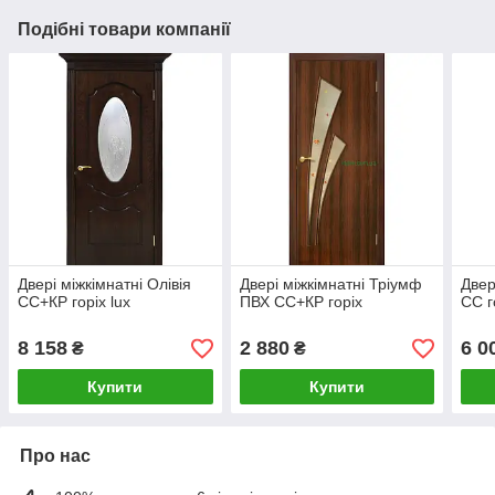
Подібні товари компанії
Двері міжкімнатні Олівія
Двері міжкімнатні Тріумф
Двер
СС+КР горіх lux
ПВХ СС+КР горіх
СС г
8 158
2 880
6 0
₴
₴
Купити
Купити
Про нас