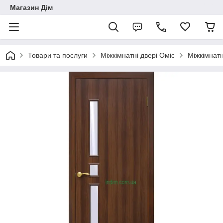
Магазин Дім
Товари та послуги
Міжкімнатні двері Оміс
Міжкімнатн